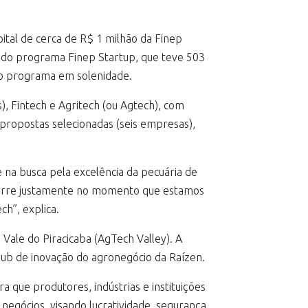
ital de cerca de R$ 1 milhão da Finep
al do programa Finep Startup, que teve 503
 do programa em solenidade.
s), Fintech e Agritech (ou Agtech), com
propostas selecionadas (seis empresas),
 na busca pela excelência da pecuária de
ocorre justamente no momento que estamos
ch”, explica.
Vale do Piracicaba (AgTech Valley). A
hub de inovação do agronegócio da Raízen.
a que produtores, indústrias e instituições
egócios, visando lucratividade, segurança