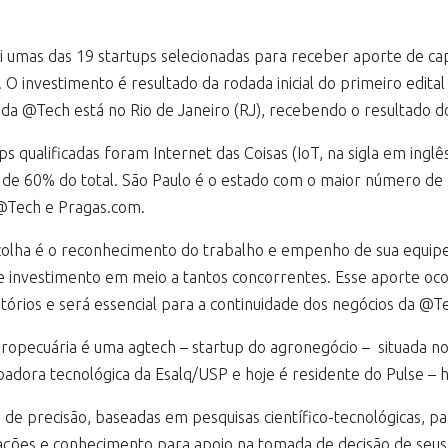
i umas das 19 startups selecionadas para receber aporte de cap
. O investimento é resultado da rodada inicial do primeiro edit
ria da @Tech está no Rio de Janeiro (RJ), recebendo o resultado
 qualificadas foram Internet das Coisas (IoT, na sigla em inglê
 de 60% do total. São Paulo é o estado com o maior número de 
 @Tech e Pragas.com.
scolha é o reconhecimento do trabalho e empenho de sua equipe
e investimento em meio a tantos concorrentes. Esse aporte 
órios e será essencial para a continuidade dos negócios da @Te
opecuária é uma agtech – startup do agronegócio – situada no 
badora tecnológica da Esalq/USP e hoje é residente do Pulse – 
 de precisão, baseadas em pesquisas científico-tecnológicas, par
ções e conhecimento para apoio na tomada de decisão de seus n