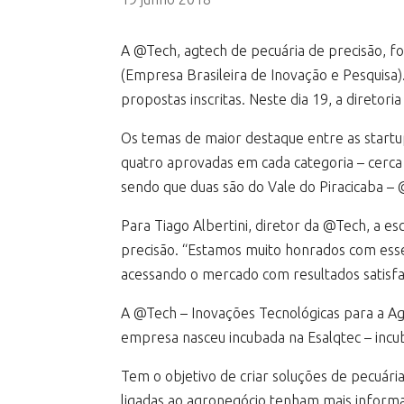
A @Tech, agtech de pecuária de precisão, fo
(Empresa Brasileira de Inovação e Pesquisa)
propostas inscritas. Neste dia 19, a direto
Os temas de maior destaque entre as startups
quatro aprovadas em cada categoria – cerca
sendo que duas são do Vale do Piracicaba –
Para Tiago Albertini, diretor da @Tech, a e
precisão. “Estamos muito honrados com ess
acessando o mercado com resultados satisfat
A @Tech – Inovações Tecnológicas para a Agr
empresa nasceu incubada na Esalqtec – incu
Tem o objetivo de criar soluções de pecuária
ligadas ao agronegócio tenham mais informa