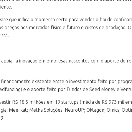
iente.
ware que indica o momento certo para vender o boi de confina
s preços nos mercados físico e futuro e custos de produção. O
ista.
 apoiar a inovação em empresas nascentes com o aporte de rec
 e financiamento existente entre o investimento feito por progr
wdfunding) e o aporte feito por Fundos de Seed Money e Ventu
investir R$ 18,5 milhões em 19 startups (média de R$ 973 mil e
ogia; Meerkat; Metha Soluções; NeuroUP; Oktagon; Omics; Opti
M9