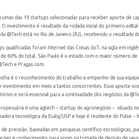
i umas das 19 startups selecionadas para receber aporte de cap
. O investimento é resultado da rodada inicial do primeiro edit
ria da @Tech está no Rio de Janeiro (RJ), recebendo o resultado
 qualificadas foram Internet das Coisas (IoT, na sigla em inglê
 de 60% do total. São Paulo é o estado com o maior número de 
 @Tech e Pragas.com.
scolha é o reconhecimento do trabalho e empenho de sua equipe
e investimento em meio a tantos concorrentes. Esse aporte 
órios e será essencial para a continuidade dos negócios da @Te
opecuária é uma agtech – startup do agronegócio – situada no 
badora tecnológica da Esalq/USP e hoje é residente do Pulse – 
 de precisão, baseadas em pesquisas científico-tecnológicas, par
ções e conhecimento para apoio na tomada de decisão de seus n