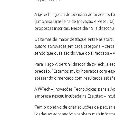
A @Tech, agtech de pecuária de precisão, fo
(Empresa Brasileira de Inovação e Pesquisa)
propostas inscritas. Neste dia 19, a direto
Os temas de maior destaque entre as startups
quatro aprovadas em cada categoria – cerca
sendo que duas são do Vale do Piracicaba –
Para Tiago Albertini, diretor da @Tech, a e
precisão. “Estamos muito honrados com ess
acessando o mercado com resultados satisfat
A @Tech – Inovações Tecnológicas para a Agr
empresa nasceu incubada na Esalqtec – incu
Tem o objetivo de criar soluções de pecuária
ligadas ao agronegócio tenham mais informa