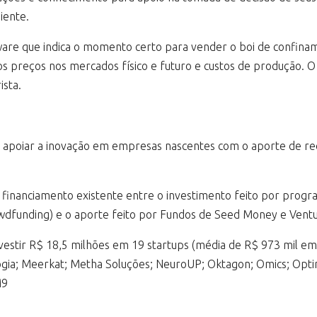
iente.
ware que indica o momento certo para vender o boi de confina
s preços nos mercados físico e futuro e custos de produção. O
ista.
 apoiar a inovação em empresas nascentes com o aporte de rec
 e financiamento existente entre o investimento feito por progr
wdfunding) e o aporte feito por Fundos de Seed Money e Ventu
investir R$ 18,5 milhões em 19 startups (média de R$ 973 mil e
ogia; Meerkat; Metha Soluções; NeuroUP; Oktagon; Omics; Opti
M9