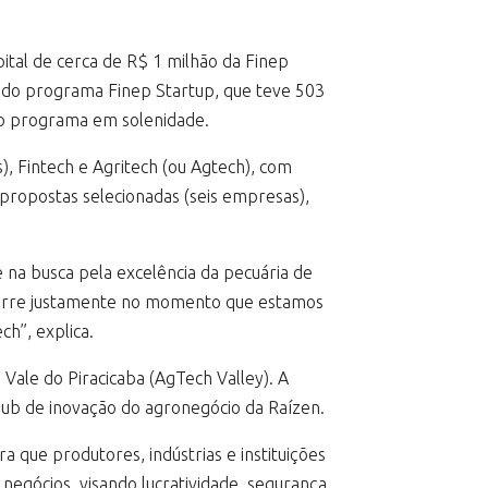
ital de cerca de R$ 1 milhão da Finep
al do programa Finep Startup, que teve 503
 do programa em solenidade.
s), Fintech e Agritech (ou Agtech), com
propostas selecionadas (seis empresas),
 na busca pela excelência da pecuária de
ocorre justamente no momento que estamos
ch”, explica.
Vale do Piracicaba (AgTech Valley). A
hub de inovação do agronegócio da Raízen.
a que produtores, indústrias e instituições
egócios, visando lucratividade, segurança