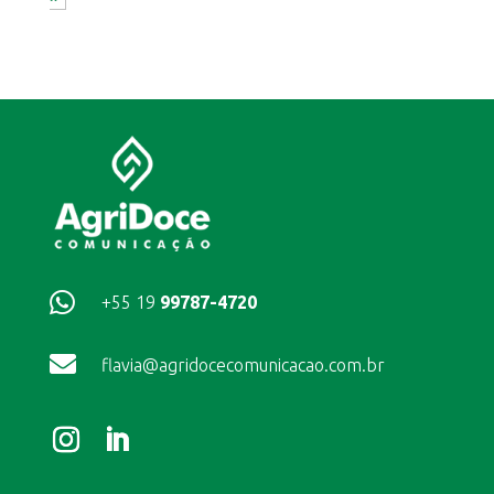

+55 19
99787-4720

flavia@agridocecomunicacao.com.br