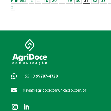
Primeira
«
...
10
20
...
29
30
31
32
33
.
»

+55 19
99787-4720

flavia@agridocecomunicacao.com.br