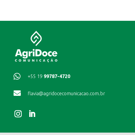

+55 19
99787-4720

flavia@agridocecomunicacao.com.br