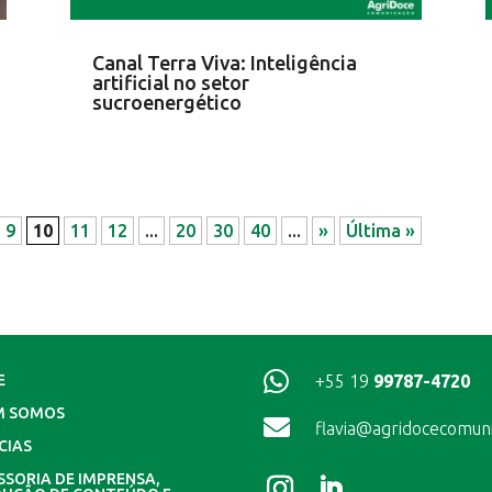
Canal Terra Viva: Inteligência
artificial no setor
sucroenergético
9
10
11
12
...
20
30
40
...
»
Última »

+55 19
99787-4720
E
M SOMOS

flavia@agridocecomun
CIAS
SSORIA DE IMPRENSA,