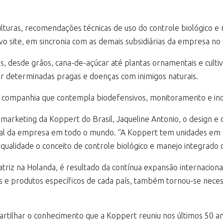
lturas, recomendações técnicas de uso do controle biológico 
vo site, em sincronia com as demais subsidiárias da empresa n
as, desde grãos, cana-de-açúcar até plantas ornamentais e cult
gir determinadas pragas e doenças com inimigos naturais.
a companhia que contempla biodefensivos, monitoramento e ino
arketing da Koppert do Brasil, Jaqueline Antonio, o design e
sual da empresa em todo o mundo. “A Koppert tem unidades em 
alidade o conceito de controle biológico e manejo integrado 
iz na Holanda, é resultado da contínua expansão internaciona
os e produtos específicos de cada país, também tornou-se nece
artilhar o conhecimento que a Koppert reuniu nos últimos 50 an