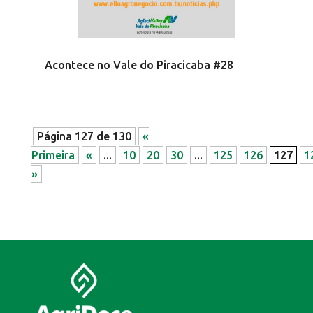
Acontece no Vale do Piracicaba #28
Página 127 de 130
«
Primeira
«
...
10
20
30
...
125
126
127
1
»