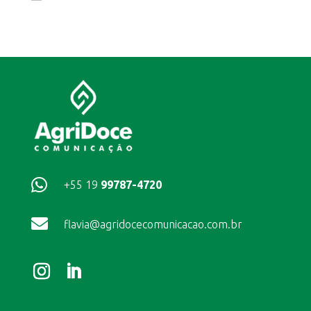

+55 19
99787-4720

flavia@agridocecomunicacao.com.br