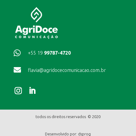

+55 19
99787-4720

flavia@agridocecomunicacao.com.br
todos os direitos reservados © 2020
Desenvolvido por:
dsprog