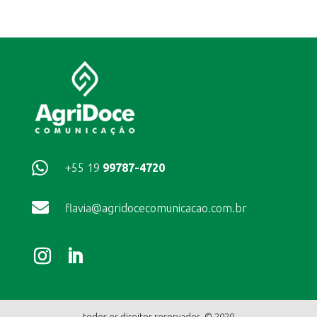

+55 19
99787-4720

flavia@agridocecomunicacao.com.br
todos os direitos reservados © 2020