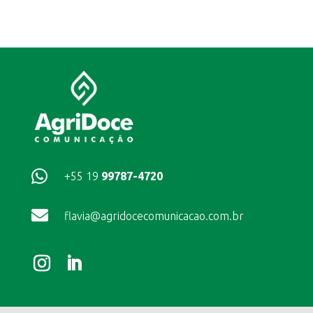

+55 19
99787-4720

flavia@agridocecomunicacao.com.br