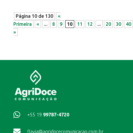
Página 10 de 130
«
Primeira
«
...
8
9
10
11
12
...
20
30
40
»

+55 19
99787-4720

flavia@agridocecomunicacao.com.br