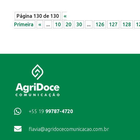
Página 130 de 130
«
Primeira
«
...
10
20
30
...
126
127
128
1

+55 19
99787-4720

flavia@agridocecomunicacao.com.br