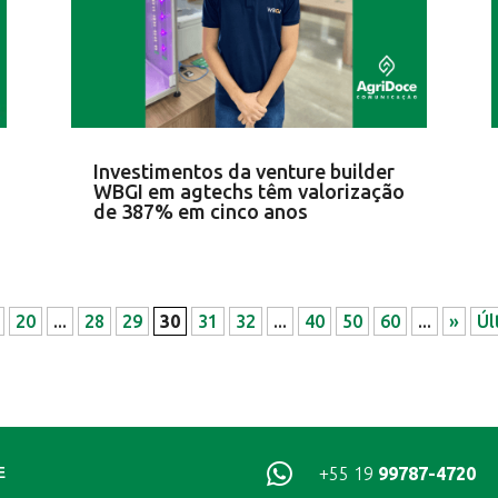
Investimentos da venture builder
WBGI em agtechs têm valorização
de 387% em cinco anos
20
...
28
29
30
31
32
...
40
50
60
...
»
Úl

+55 19
99787-4720
E