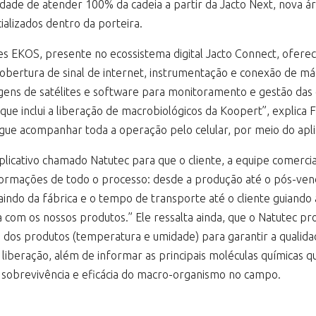
dade de atender 100% da cadeia a partir da Jacto Next, nova á
ializados dentro da porteira.
 EKOS, presente no ecossistema digital Jacto Connect, oferece
obertura de sinal de internet, instrumentação e conexão de má
agens de satélites e software para monitoramento e gestão das 
que inclui a liberação de macrobiológicos da Koopert”, explica 
egue acompanhar toda a operação pelo celular, por meio do apl
cativo chamado Natutec para que o cliente, a equipe comercial, 
formações de todo o processo: desde a produção até o pós-ven
indo da fábrica e o tempo de transporte até o cliente guiando 
 com os nossos produtos.” Ele ressalta ainda, que o Natutec pr
dos produtos (temperatura e umidade) para garantir a qualida
iberação, além de informar as principais moléculas químicas q
a sobrevivência e eficácia do macro-organismo no campo.