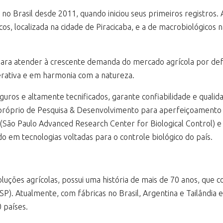
 no Brasil desde 2011, quando iniciou seus primeiros registro
icos, localizada na cidade de Piracicaba, e a de macrobiológico
ara atender à crescente demanda do mercado agrícola por defen
nerativa e em harmonia com a natureza.
uros e altamente tecnificados, garante confiabilidade e qualid
óprio de Pesquisa & Desenvolvimento para aperfeiçoamento de
o (São Paulo Advanced Research Center for Biological Control)
o em tecnologias voltadas para o controle biológico do país.
oluções agrícolas, possui uma história de mais de 70 anos, que
P). Atualmente, com fábricas no Brasil, Argentina e Tailândia 
 países.