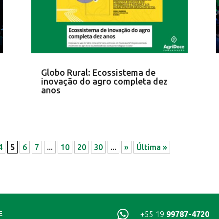
Globo Rural: Ecossistema de
inovação do agro completa dez
anos
4
5
6
7
...
10
20
30
...
»
Última »

+55 19
99787-4720
E