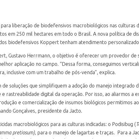
para liberação de biodefensivos macrobiológicos nas culturas de
os em 250 mil hectares em todo o Brasil. A nova política de di
o dos biodefensivos Koppert tenham atendimento personalizado 
ert, Gustavo Herrmann, o objetivo é oferecer um provedor de 
 melhor aplicação no campo. “Dessa forma, conseguimos vertical
a, inclusive com um trabalho de pós-venda”, explica.
m de soluções que simplifiquem a adoção do manejo integrado de
astreabilidade digital da operação. Por isso, ao aliarmos a e
rodução e comercialização de insumos biológicos permitimos 
rnando Gonçalves, presidente da Jacto.
cidas macrobiológicos para as culturas indicadas: o Podisibug (
T
amma pretiosum)
, para o manejo de lagartas e traças. Para a Ja