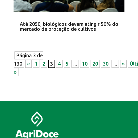
Até 2050, biológicos devem atingir 50% do
mercado de proteção de cultivos
Página 3 de
130
«
1
2
3
4
5
...
10
20
30
...
»
Últ
»