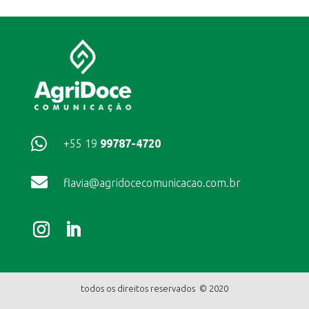

+55 19
99787-4720

flavia@agridocecomunicacao.com.br
todos os direitos reservados © 2020