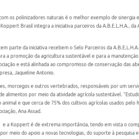
 com os polinizadores naturais é o melhor exemplo de sinergia 
oppert Brasil integra a iniciativa parceiros da A.B.E.L.H.A., da 
em parte da iniciativa recebem o Selo Parceiros da A.B.E.L.H.
a a promoção da agricultura sustentável e para a manutenção 
ciação e está alinhada ao compromisso de conservação das abel
resa, Jaqueline Antonio.
aves, morcegos e outros vertebrados, responsáveis por um servi
e alimentos por meio da atividade agrícola sustentável. “Estu
 animal e que cerca de 75% dos cultivos agrícolas usados pelo
sociação, Ana Assad.
.A. e a Koppert é de extrema importância, tendo em vista o 
or meio do apoio a novas tecnologias, do suporte à pesquisa e à 