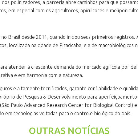
 dos polinizadores, a parceria abre caminhos para que possam
s, em especial com os agricultores, apicultores e meliponicult
 no Brasil desde 2011, quando iniciou seus primeiros registro
icos, localizada na cidade de Piracicaba, e a de macrobiológico
ara atender à crescente demanda do mercado agrícola por defen
nerativa e em harmonia com a natureza.
uros e altamente tecnificados, garante confiabilidade e qualid
óprio de Pesquisa & Desenvolvimento para aperfeiçoamento de
o (São Paulo Advanced Research Center for Biological Control)
o em tecnologias voltadas para o controle biológico do país.
OUTRAS NOTÍCIAS