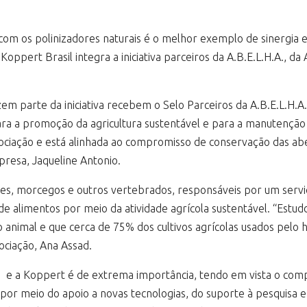
 com os polinizadores naturais é o melhor exemplo de sinergia 
oppert Brasil integra a iniciativa parceiros da A.B.E.L.H.A., da 
em parte da iniciativa recebem o Selo Parceiros da A.B.E.L.H.
a a promoção da agricultura sustentável e para a manutenção 
ciação e está alinhada ao compromisso de conservação das abel
resa, Jaqueline Antonio.
aves, morcegos e outros vertebrados, responsáveis por um servi
e alimentos por meio da atividade agrícola sustentável. “Estu
 animal e que cerca de 75% dos cultivos agrícolas usados pelo
sociação, Ana Assad.
.A. e a Koppert é de extrema importância, tendo em vista o 
or meio do apoio a novas tecnologias, do suporte à pesquisa e à 