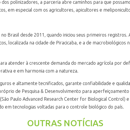
 dos polinizadores, a parceria abre caminhos para que possam
s, em especial com os agricultores, apicultores e meliponicult
 no Brasil desde 2011, quando iniciou seus primeiros registro
icos, localizada na cidade de Piracicaba, e a de macrobiológico
ara atender à crescente demanda do mercado agrícola por defen
nerativa e em harmonia com a natureza.
uros e altamente tecnificados, garante confiabilidade e qualid
óprio de Pesquisa & Desenvolvimento para aperfeiçoamento de
o (São Paulo Advanced Research Center for Biological Control)
o em tecnologias voltadas para o controle biológico do país.
OUTRAS NOTÍCIAS