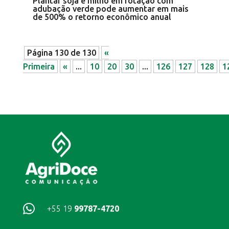
Plantar soja e milho em rotação com
adubação verde pode aumentar em mais
de 500% o retorno econômico anual
Página 130 de 130
«
Primeira
«
...
10
20
30
...
126
127
128
1

+55 19
99787-4720