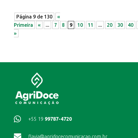
Página 9 de 130
«
Primeira
«
...
7
8
9
10
11
...
20
30
40
»

+55 19
99787-4720

flavia@agridocecomunicacao.com.br