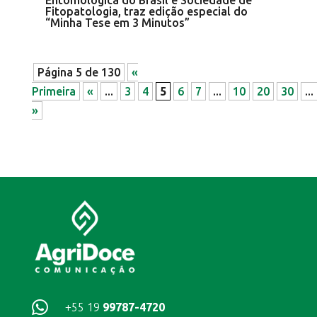
Entomológica do Brasil e Sociedade de
Fitopatologia, traz edição especial do
“Minha Tese em 3 Minutos”
Página 5 de 130
«
Primeira
«
...
3
4
5
6
7
...
10
20
30
...
»

+55 19
99787-4720