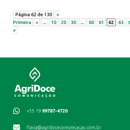
Página 62 de 130
«
Primeira
«
...
10
20
30
...
60
61
62
63
»

+55 19
99787-4720

flavia@agridocecomunicacao.com.br