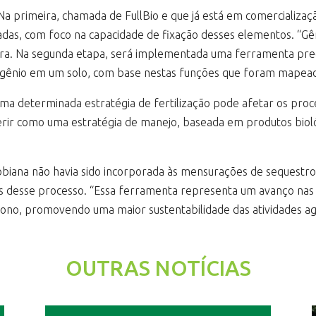
a primeira, chamada de FullBio e que já está em comercializaçã
das, com foco na capacidade de fixação desses elementos. “Gên
. Na segunda etapa, será implementada uma ferramenta predi
ogênio em um solo, com base nestas funções que foram mapeada
 uma determinada estratégia de fertilização pode afetar os pr
rir como uma estratégia de manejo, baseada em produtos bioló
robiana não havia sido incorporada às mensurações de sequestr
 desse processo. “Essa ferramenta representa um avanço nas t
ono, promovendo uma maior sustentabilidade das atividades agr
OUTRAS NOTÍCIAS