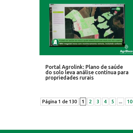
Portal Agrolink: Plano de saúde
do solo leva análise contínua para
propriedades rurais
Página 1 de 130
1
2
3
4
5
...
10