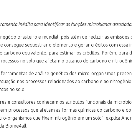
rramenta inédita para identificar as funções microbianas associada
gócio brasileiro e mundial, pois além de reduzir as emissões d
e consegue sequestrar o elemento e gerar créditos com essa inic
 carbono equivalente, para estimar os créditos. Porém, para de
rocessos no solo que afetam o balanço de carbono e nitrogêni
za ferramentas de análise genética dos micro-organismos presen
 atuação nos processos relacionados ao carbono e ao nitrogênio
tos no solo.
es e consultores conhecem os atributos funcionais da microbio
cluem processos que afetam as formas químicas do carbono e do 
ro-organismos que fixam nitrogênio em um solo”, explica André
 da Biome4all.