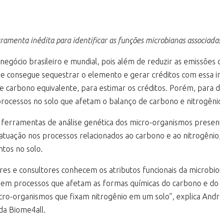
rramenta inédita para identificar as funções microbianas associada
gócio brasileiro e mundial, pois além de reduzir as emissões d
e consegue sequestrar o elemento e gerar créditos com essa inic
 carbono equivalente, para estimar os créditos. Porém, para de
rocessos no solo que afetam o balanço de carbono e nitrogêni
za ferramentas de análise genética dos micro-organismos presen
 atuação nos processos relacionados ao carbono e ao nitrogênio
tos no solo.
es e consultores conhecem os atributos funcionais da microbio
cluem processos que afetam as formas químicas do carbono e do 
ro-organismos que fixam nitrogênio em um solo”, explica André
 da Biome4all.