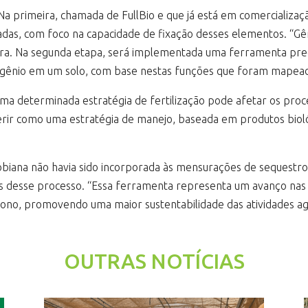
a primeira, chamada de FullBio e que já está em comercializaçã
das, com foco na capacidade de fixação desses elementos. “Gên
. Na segunda etapa, será implementada uma ferramenta predi
ogênio em um solo, com base nestas funções que foram mapeada
 uma determinada estratégia de fertilização pode afetar os pr
rir como uma estratégia de manejo, baseada em produtos bioló
robiana não havia sido incorporada às mensurações de sequestr
 desse processo. “Essa ferramenta representa um avanço nas t
ono, promovendo uma maior sustentabilidade das atividades agr
OUTRAS NOTÍCIAS