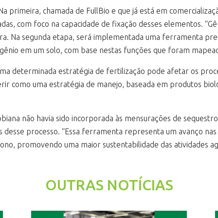
a primeira, chamada de FullBio e que já está em comercializaçã
das, com foco na capacidade de fixação desses elementos. “Gên
. Na segunda etapa, será implementada uma ferramenta predi
ogênio em um solo, com base nestas funções que foram mapeada
 uma determinada estratégia de fertilização pode afetar os pr
rir como uma estratégia de manejo, baseada em produtos bioló
robiana não havia sido incorporada às mensurações de sequestr
 desse processo. “Essa ferramenta representa um avanço nas t
ono, promovendo uma maior sustentabilidade das atividades agr
OUTRAS NOTÍCIAS