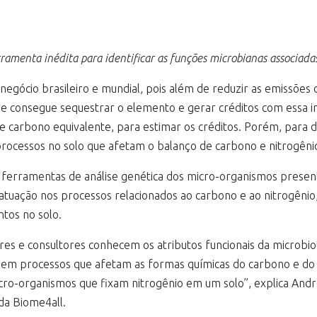
rramenta inédita para identificar as funções microbianas associada
gócio brasileiro e mundial, pois além de reduzir as emissões d
e consegue sequestrar o elemento e gerar créditos com essa inic
 carbono equivalente, para estimar os créditos. Porém, para de
rocessos no solo que afetam o balanço de carbono e nitrogêni
za ferramentas de análise genética dos micro-organismos presen
 atuação nos processos relacionados ao carbono e ao nitrogênio
tos no solo.
es e consultores conhecem os atributos funcionais da microbio
cluem processos que afetam as formas químicas do carbono e do 
ro-organismos que fixam nitrogênio em um solo”, explica André
 da Biome4all.