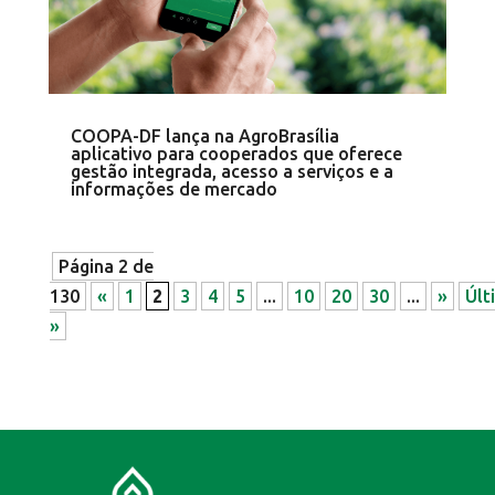
COOPA-DF lança na AgroBrasília
aplicativo para cooperados que oferece
gestão integrada, acesso a serviços e a
informações de mercado
Página 2 de
130
«
1
2
3
4
5
...
10
20
30
...
»
Últ
»