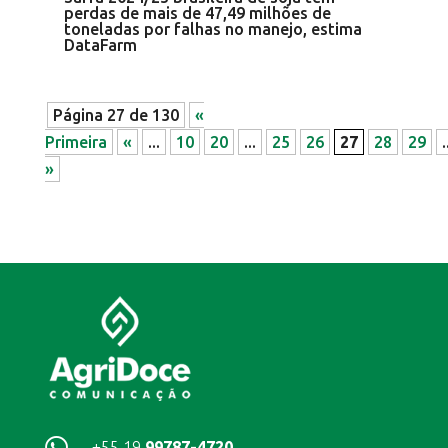
perdas de mais de 47,49 milhões de
toneladas por falhas no manejo, estima
DataFarm
Página 27 de 130
«
Primeira
«
...
10
20
...
25
26
27
28
29
.
»

+55 19
99787-4720