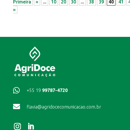
Primeira
«
...
10
20
30
...
38
39
40
41
»

+55 19
99787-4720

flavia@agridocecomunicacao.com.br