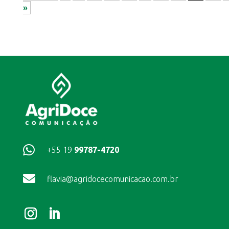
»

+55 19
99787-4720

flavia@agridocecomunicacao.com.br