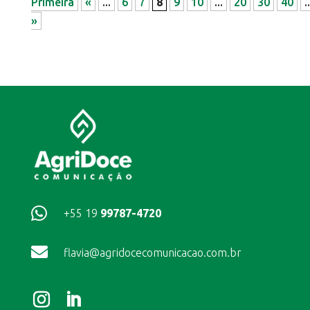
Primeira
«
...
6
7
8
9
10
...
20
30
40
..
»

+55 19
99787-4720

flavia@agridocecomunicacao.com.br