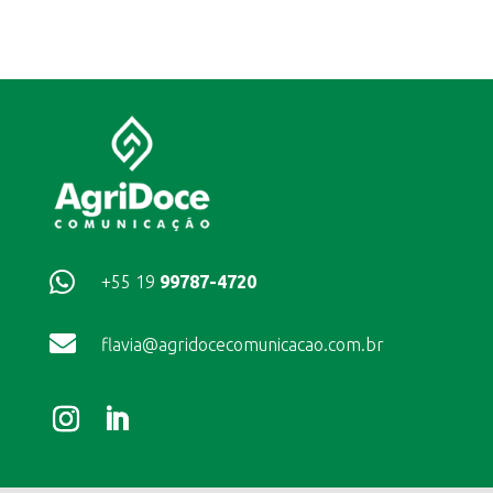

+55 19
99787-4720

flavia@agridocecomunicacao.com.br