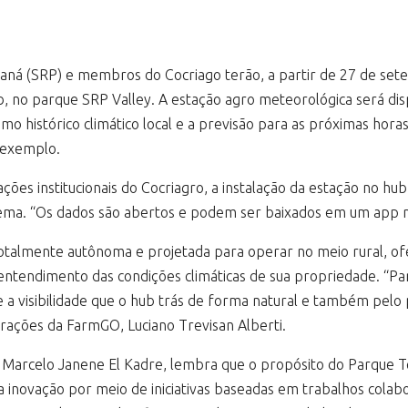
raná (SRP) e membros do Cocriago terão, a partir de 27 de se
b, no parque SRP Valley. A estação agro meteorológica será dis
histórico climático local e a previsão para as próximas horas
r exemplo.
ões institucionais do Cocriagro, a instalação da estação no h
ma. “Os dados são abertos e podem ser baixados em um app no 
totalmente autônoma e projetada para operar no meio rural, o
no entendimento das condições climáticas de sua propriedade. “
 a visibilidade que o hub trás de forma natural e também pelo 
perações da FarmGO, Luciano Trevisan Alberti.
 Marcelo Janene El Kadre, lembra que o propósito do Parque T
inovação por meio de iniciativas baseadas em trabalhos colabo