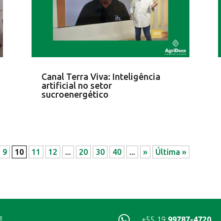
Canal Terra Viva: Inteligência
artificial no setor
sucroenergético
9
10
11
12
...
20
30
40
...
»
Última »

+55 19
99787-4720
E