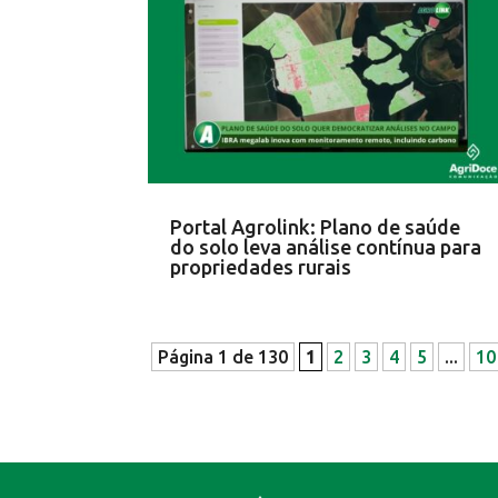
Portal Agrolink: Plano de saúde
do solo leva análise contínua para
propriedades rurais
Página 1 de 130
1
2
3
4
5
...
10