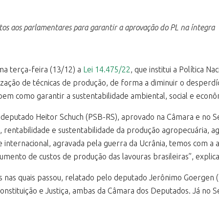
tos aos parlamentares para garantir a aprovação do PL na íntegra
ma terça-feira (13/12) a
Lei 14.475/22
, que institui a Política N
lização de técnicas de produção, de forma a diminuir o desperdí
 bem como garantir a sustentabilidade ambiental, social e econô
 deputado Heitor Schuch (PSB-RS), aprovado na Câmara e no Sena
e, rentabilidade e sustentabilidade da produção agropecuária, a
e internacional, agravada pela guerra da Ucrânia, temos com a 
aumento de custos de produção das lavouras brasileiras”, explic
s nas quais passou, relatado pelo deputado Jerônimo Goergen (
Constituição e Justiça, ambas da Câmara dos Deputados. Já no Se