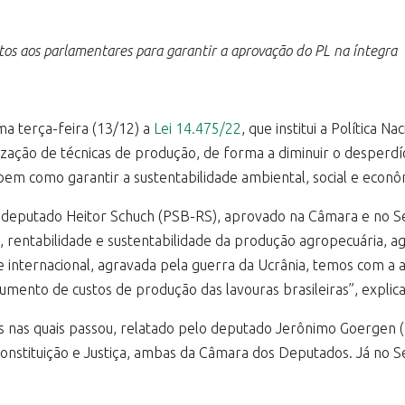
tos aos parlamentares para garantir a aprovação do PL na íntegra
ma terça-feira (13/12) a
Lei 14.475/22
, que institui a Política N
lização de técnicas de produção, de forma a diminuir o desperdí
 bem como garantir a sustentabilidade ambiental, social e econô
 deputado Heitor Schuch (PSB-RS), aprovado na Câmara e no Sena
e, rentabilidade e sustentabilidade da produção agropecuária, a
e internacional, agravada pela guerra da Ucrânia, temos com a 
aumento de custos de produção das lavouras brasileiras”, explic
s nas quais passou, relatado pelo deputado Jerônimo Goergen (
Constituição e Justiça, ambas da Câmara dos Deputados. Já no Se