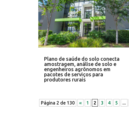
Plano de saúde do solo conecta
amostragem, análise de solo e
engenheiros agrônomos em
pacotes de serviços para
produtores rurais
Página 2 de 130
«
1
2
3
4
5
...