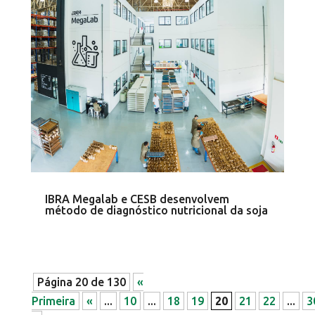
IBRA Megalab e CESB desenvolvem
método de diagnóstico nutricional da soja
Página 20 de 130
«
Primeira
«
...
10
...
18
19
20
21
22
...
3