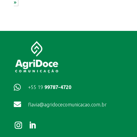
»

+55 19
99787-4720

flavia@agridocecomunicacao.com.br