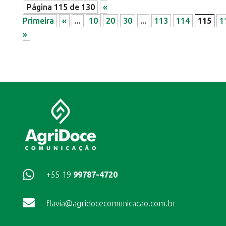
Página 115 de 130
«
Primeira
«
...
10
20
30
...
113
114
115
1
»

+55 19
99787-4720

flavia@agridocecomunicacao.com.br