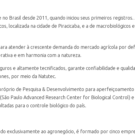
 no Brasil desde 2011, quando iniciou seus primeiros registro
icos, localizada na cidade de Piracicaba, e a de macrobiológicos
ara atender à crescente demanda do mercado agrícola por defen
nerativa e em harmonia com a natureza.
uros e altamente tecnificados, garante confiabilidade e qualid
ones, por meio da Natutec.
óprio de Pesquisa & Desenvolvimento para aperfeiçoamento de
o (São Paulo Advanced Research Center for Biological Control)
ltadas para o controle biológico do país.
tado exclusivamente ao agronegócio, é formado por cinco empr