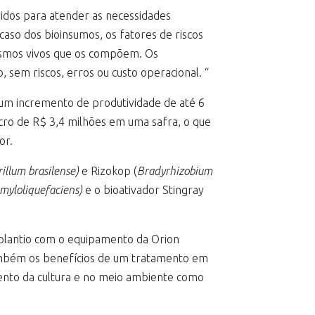
vidos para atender as necessidades
caso dos bioinsumos, os fatores de riscos
nismos vivos que os compõem. Os
 sem riscos, erros ou custo operacional. “
 um incremento de produtividade de até 6
ucro de R$ 3,4 milhões em uma safra, o que
or.
rillum brasilense)
e Rizokop (
Bradyrhizobium
amyloliquefaciens)
e o bioativador Stingray
e plantio com o equipamento da Orion
ambém os benefícios de um tratamento em
imento da cultura e no meio ambiente como