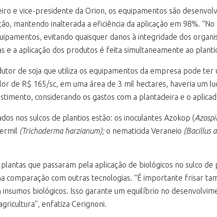
eiro e vice-presidente da Orion, os equipamentos são desenvol
ção, mantendo inalterada a eficiência da aplicação em 98%. “No 
quipamentos, evitando quaisquer danos à integridade dos orga
 e a aplicação dos produtos é feita simultaneamente ao plantio,
utor de soja que utiliza os equipamentos da empresa pode ter
lor de R$ 165/sc, em uma área de 3 mil hectares, haveria um l
timento, considerando os gastos com a plantadeira e o aplicad
dos nos sulcos de plantios estão: os inoculantes Azokop (
Azospi
dermil
(Trichoderma harzianum);
o nematicida Veraneio
(Bacillus 
 plantas que passaram pela aplicação de biológicos no sulco d
a comparação com outras tecnologias. “É importante frisar t
m insumos biológicos. Isso garante um equilíbrio no desenvolv
ricultura”, enfatiza Cerignoni.