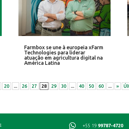
Farmbox se une à europeia xFarm
Technologies para liderar
atuação em agricultura digital na
América Latina
20
...
26
27
28
29
30
...
40
50
60
...
»
Úl

+55 19
99787-4720
E