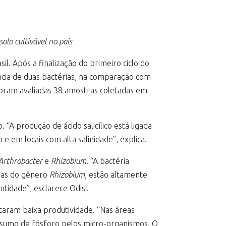
lo cultivável no país
. Após a finalização do primeiro ciclo do
ência de duas bactérias, na comparação com
 Foram avaliadas 38 amostras coletadas em
. “A produção de ácido salicílico está ligada
e em locais com alta salinidade”, explica.
Arthrobacter
e
Rhizobium.
“A bactéria
rias do gênero
Rhizobium
, estão altamente
tidade”, esclarece Odisi.
taram baixa produtividade. “Nas áreas
nsumo de fósforo pelos micro-organismos. O