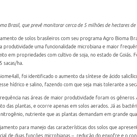
 Brasil, que prevê monitorar cerca de 5 milhões de hectares de so
mento de solos brasileiros com seu programa Agro Bioma Brasil
lta produtividade uma funcionalidade microbiana e maior frequ
feito em propriedades com cultivo de soja, no estado de Goiás.
5 sacas/ha.
ome4all, foi identificado o aumento da síntese de ácido salicílico
se hídrico e salino, fazendo com que seja mais tolerante a seca 
 frequência nas áreas de maior produtividade foram os gêneros
 das plantas, e ocorre apenas em solos aerados. Já as bacté
o nitrogênio, nutriente que as plantas demandam em grande quan
jamento para manejo das características dos solos que apresen
ial de duas funções microbianas – redução do enxofre e o co