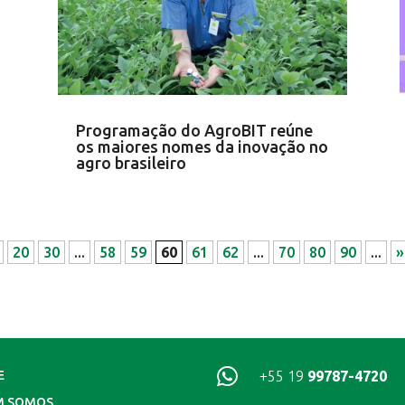
Programação do AgroBIT reúne
os maiores nomes da inovação no
agro brasileiro
20
30
...
58
59
60
61
62
...
70
80
90
...
»

+55 19
99787-4720
E
M SOMOS