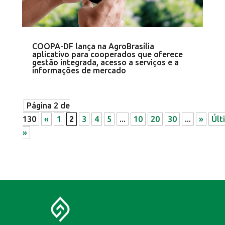
COOPA-DF lança na AgroBrasília
aplicativo para cooperados que oferece
gestão integrada, acesso a serviços e a
informações de mercado
Página 2 de
130
«
1
2
3
4
5
...
10
20
30
...
»
Últ
»