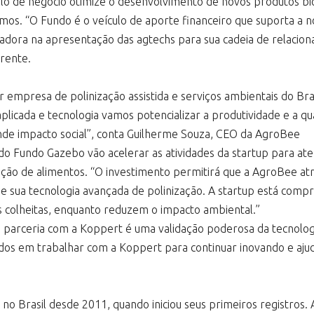
o de negócio otimize o desenvolvimento de novos produtos bio
mos. “O Fundo é o veículo de aporte financeiro que suporta a n
itadora na apresentação das agtechs para sua cadeia de relaci
erente.
 empresa de polinização assistida e serviços ambientais do Bra
aplicada e tecnologia vamos potencializar a produtividade e a qu
de impacto social”, conta Guilherme Souza, CEO da AgroBee
do Fundo Gazebo vão acelerar as atividades da startup para a
ção de alimentos. “O investimento permitirá que a AgroBee atra
 sua tecnologia avançada de polinização. A startup está comp
s colheitas, enquanto reduzem o impacto ambiental.”
 parceria com a Koppert é uma validação poderosa da tecnolog
os em trabalhar com a Koppert para continuar inovando e ajud
 no Brasil desde 2011, quando iniciou seus primeiros registros