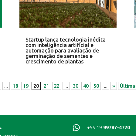
Startup lança tecnologia inédita
com inteligência artificial e
automação para avaliação de
germinação de sementes e
crescimento de plantas
...
18
19
20
21
22
...
30
40
50
...
»
Última

+55 19
99787-4720
E