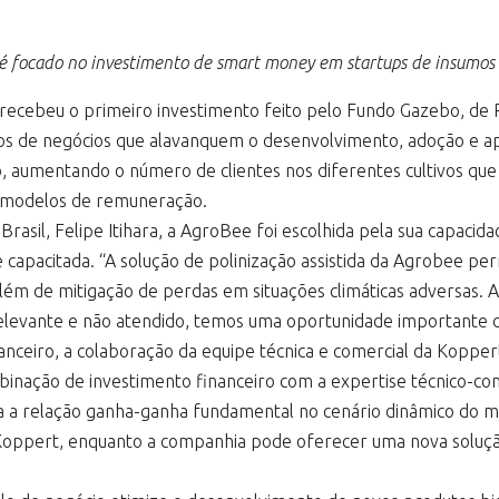
 focado no investimento de smart money em startups de insumos 
, recebeu o primeiro investimento feito pelo Fundo Gazebo, de 
os de negócios que alavanquem o desenvolvimento, adoção e ap
, aumentando o número de clientes nos diferentes cultivos que
os modelos de remuneração.
asil, Felipe Itihara, a AgroBee foi escolhida pela sua capacid
 capacitada. “A solução de polinização assistida da Agrobee per
além de mitigação de perdas em situações climáticas adversas.
levante e não atendido, temos uma oportunidade importante de 
nanceiro, a colaboração da equipe técnica e comercial da Koppe
binação de investimento financeiro com a expertise técnico-co
 a relação ganha-ganha fundamental no cenário dinâmico do me
Koppert, enquanto a companhia pode oferecer uma nova solução