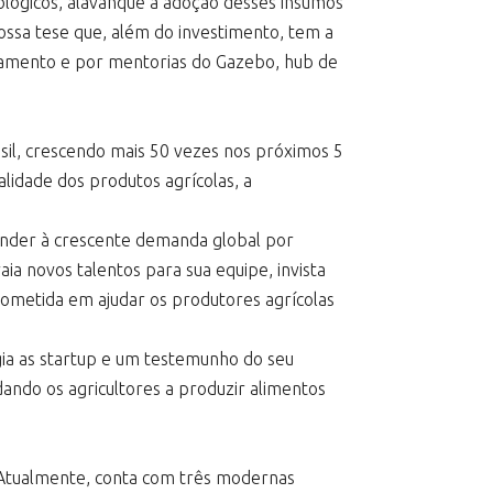
lógicos, alavanque a adoção desses insumos
ossa tese que, além do investimento, tem a
onamento e por mentorias do Gazebo, hub de
sil, crescendo mais 50 vezes nos próximos 5
alidade dos produtos agrícolas, a
tender à crescente demanda global por
ia novos talentos para sua equipe, invista
rometida em ajudar os produtores agrícolas
ia as startup e um testemunho do seu
ando os agricultores a produzir alimentos
. Atualmente, conta com três modernas