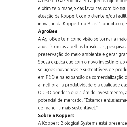
A tese do Gazebo oca em agtechs cujo model
e otimize o manejo das lavouras com bioinsu
atuação da Koppert como cliente e/ou facil
inovação da Koppert do Brasil”, orienta o g
AgroBee
A AgroBee tem como visão se tornar a maior
anos. “Com as abelhas brasileiras, pesquisa 
preservação do meio ambiente e gerar gran
Souza explica que com o novo investimento 
soluções inovadoras e sustentáveis de produ
em P&D e na expansão da comercialização de
a melhorar a produtividade e a qualidade da
O CEO pondera que além do investimento, a
potencial de mercado. “Estamos entusiasmad
de maneira mais sustentável.”
Sobre a Koppert
A Koppert Biological Systems está presente