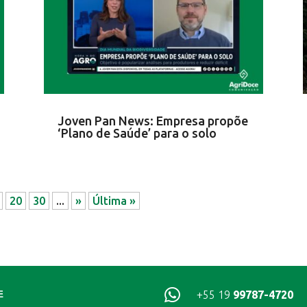
Joven Pan News: Empresa propõe
‘Plano de Saúde’ para o solo
20
30
...
»
Última »

+55 19
99787-4720
E