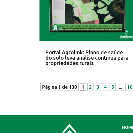
Portal Agrolink: Plano de saúde
do solo leva análise contínua para
propriedades rurais
Página 1 de 130
1
2
3
4
5
...
10
HOM