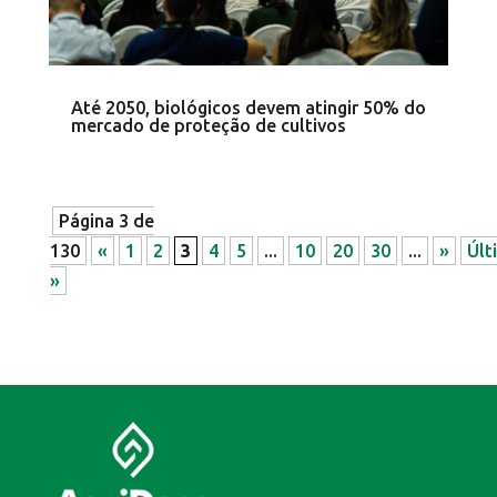
Até 2050, biológicos devem atingir 50% do
mercado de proteção de cultivos
Página 3 de
130
«
1
2
3
4
5
...
10
20
30
...
»
Últ
»