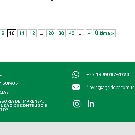
9
10
11
12
...
20
30
40
...
»
Última »

+55 19
99787-4720
E
M SOMOS

flavia@agridocecomun
CIAS
SSORIA DE IMPRENSA,
UÇÃO DE CONTEÚDO E
NTOS