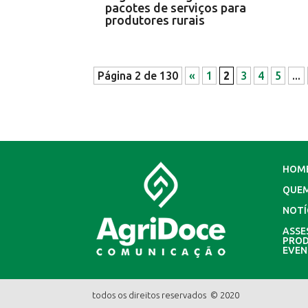
pacotes de serviços para
produtores rurais
Página 2 de 130
«
1
2
3
4
5
...
HOM
QUE
NOTÍ
ASSE
PROD
EVE
todos os direitos reservados © 2020