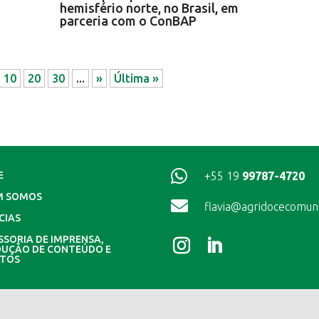
hemisfério norte, no Brasil, em
parceria com o ConBAP
10
20
30
...
»
Última »

+55 19
99787-4720
E
M SOMOS

flavia@agridocecomun
CIAS
SSORIA DE IMPRENSA,
UÇÃO DE CONTEÚDO E
NTOS