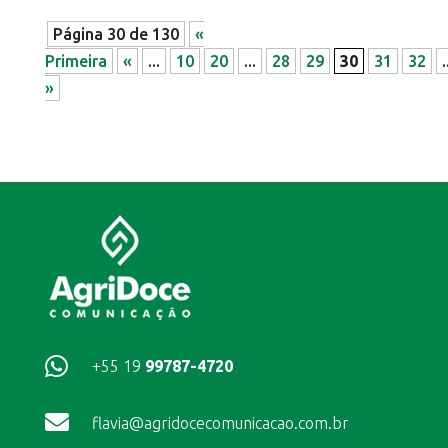
Página 30 de 130
«
Primeira
«
...
10
20
...
28
29
30
31
32
.
»

+55 19
99787-4720

flavia@agridocecomunicacao.com.br