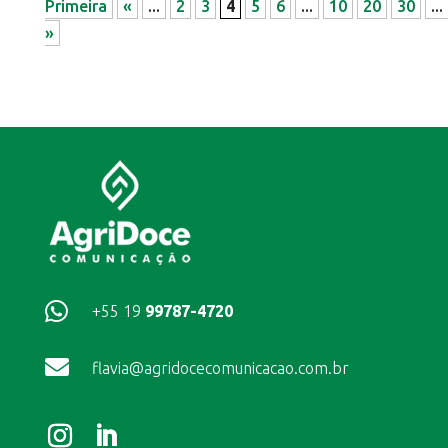
Primeira
«
...
2
3
4
5
6
...
10
20
30
...
»

+55 19
99787-4720

flavia@agridocecomunicacao.com.br