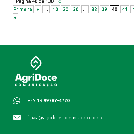
Página 40 de 130
«
Primeira
«
...
10
20
30
...
38
39
40
41
»

+55 19
99787-4720

flavia@agridocecomunicacao.com.br