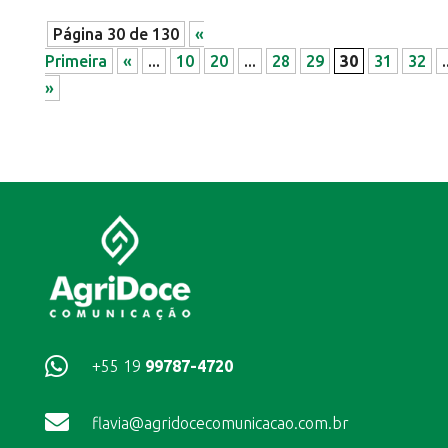
Página 30 de 130
«
Primeira
«
...
10
20
...
28
29
30
31
32
.
»

+55 19
99787-4720

flavia@agridocecomunicacao.com.br