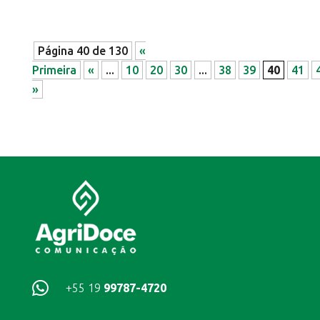
Página 40 de 130
«
Primeira
«
...
10
20
30
...
38
39
40
41
»

+55 19
99787-4720